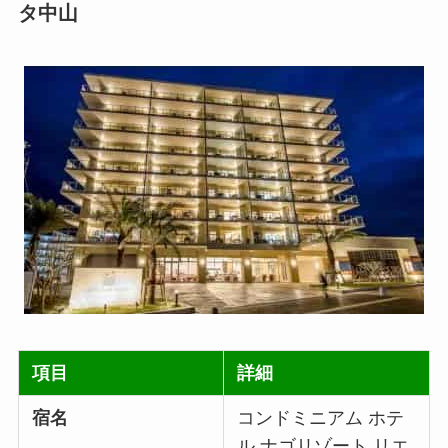
タ中山
項目
詳細
宿名
コンドミニアム ホテ
ル ナゴリゾート リエ