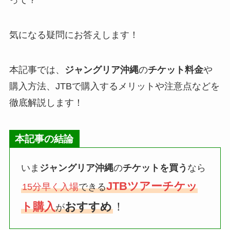
って？
気になる疑問にお答えします！
本記事では、
ジャングリア沖縄
の
チケット料金
や
購入方法、JTBで購入するメリットや注意点などを
徹底解説します！
本記事の結論
いま
ジャングリア沖縄
の
チケットを買う
なら
JTBツアーチケッ
15分早く入場
できる
ト購入
おすすめ
！
が