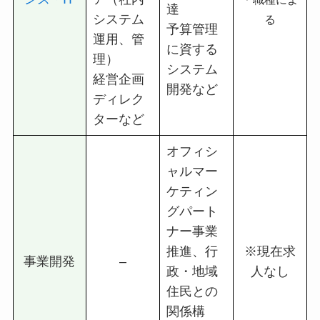
達
システム
る
予算管理
運用、管
に資する
理）
システム
経営企画
開発など
ディレク
ターなど
オフィシ
ャルマー
ケティン
グパート
ナー事業
推進、行
※現在求
事業開発
–
政・地域
人なし
住民との
関係構