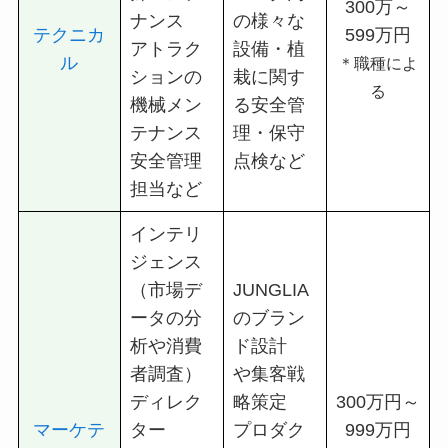
300万～
ナンス
の様々な
テクニカ
599万円
アトラク
設備・植
ル
＊職種によ
ションの
栽に関す
る
機械メン
る安全管
テナンス
理・保守
安全管理
点検など
担当など
インテリ
ジェンス
（市場デ
JUNGLIA
ータの分
のブラン
析や消費
ド設計
者調査）
や集客戦
ディレク
略策定
300万円～
マーケテ
ター
プロダク
999万円