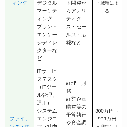
ィング
デジタル
ト開発か
＊職種によ
マーケテ
らアナリ
る
ィング
ティク
ブランド
ス・セー
エンゲー
ルス・広
ジディレ
報など
クターな
ど
ITサービ
スデスク
経理・財
（ITツー
務
ル管理、
経営企画
運用）
購買等の
システム
300万円～
予算執行
ファイナ
エンジニ
999万円
や資金調
ンス・IT
ア（社内
＊職種によ