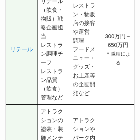
リテール
レストラ
（飲食・
ン・物販
物販）戦
店の接客
略企画担
や運営
当
300万円～
調理
レストラ
650万円
リテール
フードメ
ン調理チ
＊職種によ
ニュー・
ーフ
る
グッズ・
レストラ
お土産等
ン品質
の企画開
（飲食）
発など
管理など
アトラク
ションの
アトラク
塗装・装
ションや
飾メンテ
パーク内