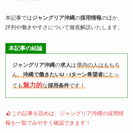
本記事では
ジャングリア沖縄
の
採用情報
のほか、
評判や働きやすさについて徹底解説いたします。
本記事の結論
ジャングリア沖縄
の
求人
は
県内の人はもちろ
ん、
沖縄で働きたいU・Iターン希望者
にとっ
魅力的
ても
な
採用条件
です！
この記事を読めば、ジャングリア沖縄の採用情
報を一覧で
みやすく
確認できます！