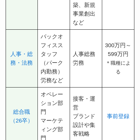
築、新規
事業創出
など
バックオ
フィスス
300万円～
人事・総
タッフ
人事総務
599万円
務・法務
（パーク
労務
＊職種によ
内勤務）
る
労務など
オペレー
接客・運
ション部
営
総合職
門
ブランド
事前登録
（26卒）
マーケテ
設計や集
ィング部
客戦略
門